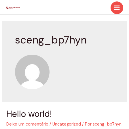
Ir
para
Main
o
Men
conteúdo
sceng_bp7hyn
Hello world!
Deixe um comentário
/
Uncategorized
/ Por
sceng_bp7hyn